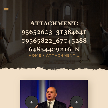
Attachment:
95652603_31384641
INICIO
09565822_67045288
PAPA LEÓN XIV
CABALIERI TEMPLARI
64854409216_n
DONACIONES UN
HOME
ATTACHMENT...
VATICAN
BANCO TEMPLARIO
PRENSA
PROYECTOS
PREMIACIÓN
119712422_3513062858772610_504515162426481
95917074_31384