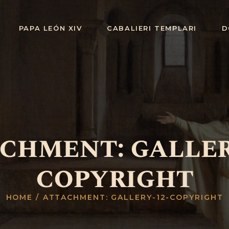
INICIO
PAPA LEÓN XIV
CABALIERI TEMPLARI
D
PAPA LEÓN
XIV
CABALIERI
TEMPLARI
DONACIONES
chment: galler
UN VATICAN
BANCO
copyright
TEMPLARIO
HOME
ATTACHMENT: GALLERY-12-COPYRIGHT
PRENSA