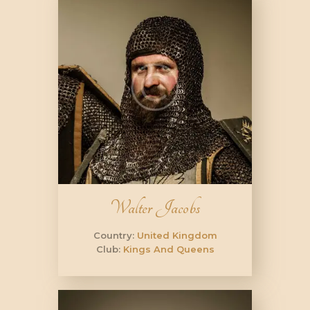
Walter Jacobs
Country:
United Kingdom
Club:
Kings And Queens