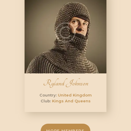
Ryland Johnson
Country:
United Kingdom
Club:
Kings And Queens
MORE MEMBERS