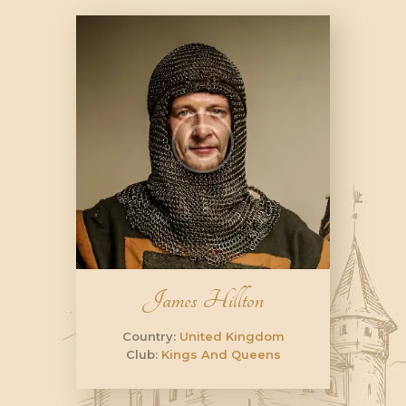
James Hillton
Country:
United Kingdom
Club:
Kings And Queens