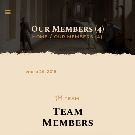
Our Members (4)
HOME
OUR MEMBERS (4)
INICIO
PAPA LEÓN XIV
CABALIERI TEMPLARI
DONACIONES UN
enero 26, 2018
VATICAN
BANCO TEMPLARIO
PRENSA
TEAM
PROYECTOS
Team
PREMIACIÓN
Members