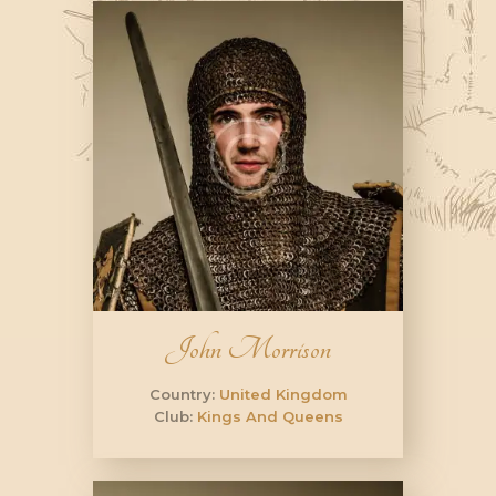
John Morrison
Country:
United Kingdom
Club:
Kings And Queens