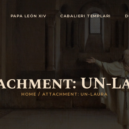
INICIO
PAPA LEÓN XIV
CABALIERI TEMPLARI
D
PAPA LEÓN
XIV
CABALIERI
TEMPLARI
DONACIONES
achment: UN-L
UN VATICAN
BANCO
HOME
ATTACHMENT: UN-LAURA
TEMPLARIO
PRENSA