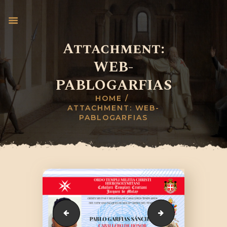
Attachment:
WEB-
INICIO
PABLOGARFIAS
PAPA LEÓN XIV
CABALIERI TEMPLARI
HOME
ATTACHMENT: WEB-
DONACIONES UN
PABLOGARFIAS
VATICAN
BANCO TEMPLARIO
PRENSA
PROYECTOS
PREMIACIÓN
WEB-JOSEANTONIO
WEB-JARAMILL